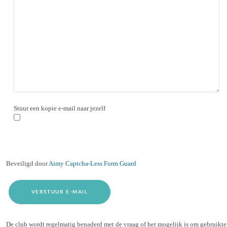
Stuur een kopie e-mail naar jezelf
Beveiligd door
Aimy Captcha-Less Form Guard
VERSTUUR E-MAIL
Overige informatie
De club wordt regelmatig benaderd met de vraag of het mogelijk is om gebruikte