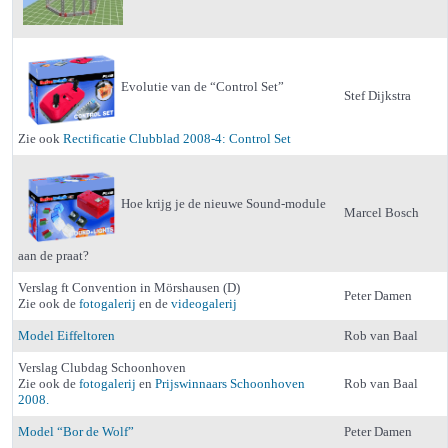
Evolutie van de “Control Set”
Stef Dijkstra
Zie ook
Rectificatie Clubblad 2008-4: Control Set
Hoe krijg je de nieuwe Sound-module
Marcel Bosch
aan de praat?
Verslag ft Convention in Mörshausen (D)
Peter Damen
Zie ook de
fotogalerij
en de
videogalerij
Model Eiffeltoren
Rob van Baal
Verslag Clubdag Schoonhoven
Zie ook de
fotogalerij
en
Prijswinnaars Schoonhoven
Rob van Baal
2008.
Model “Bor de Wolf”
Peter Damen