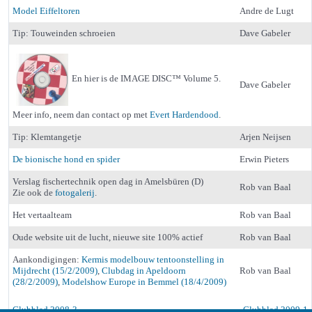
Model Eiffeltoren
Andre de Lugt
Tip: Touweinden schroeien
Dave Gabeler
En hier is de IMAGE DISC™ Volume 5.
Dave Gabeler
Meer info, neem dan contact op met
Evert Hardendood
.
Tip: Klemtangetje
Arjen Neijsen
De bionische hond en spider
Erwin Pieters
Verslag fischertechnik open dag in Amelsbüren (D)
Rob van Baal
Zie ook de
fotogalerij
.
Het vertaalteam
Rob van Baal
Oude website uit de lucht, nieuwe site 100% actief
Rob van Baal
Aankondigingen:
Kermis modelbouw tentoonstelling in
Mijdrecht (15/2/2009)
,
Clubdag in Apeldoorn
Rob van Baal
(28/2/2009)
,
Modelshow Europe in Bemmel (18/4/2009)
Clubblad 2008-3
Clubblad 2009-1