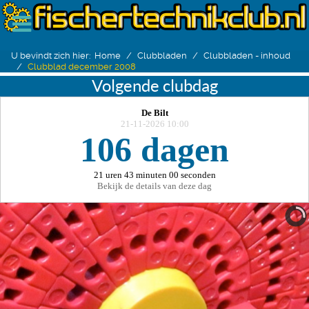
U bevindt zich hier:
Home
Clubbladen
Clubbladen - inhoud
Clubblad december 2008
Volgende clubdag
De Bilt
21-11-2026 10:00
106 dagen
21 uren 43 minuten 00 seconden
Bekijk de details van deze dag