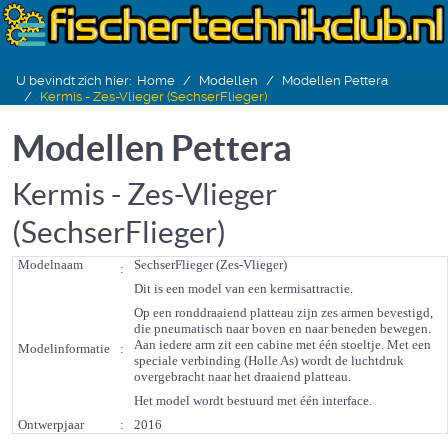
U bevindt zich hier:
Home
Modellen
Modellen Pettera
Kermis - Zes-Vlieger (SechserFlieger)
Modellen Pettera
Kermis - Zes-Vlieger
(SechserFlieger)
Modelnaam
SechserFlieger (Zes-Vlieger)
:
Dit is een model van een kermisattractie.
Op een ronddraaiend platteau zijn zes armen bevestigd,
die pneumatisch naar boven en naar beneden bewegen.
Aan iedere arm zit een cabine met één stoeltje. Met een
Modelinformatie
:
speciale verbinding (Holle As) wordt de luchtdruk
overgebracht naar het draaiend platteau.
Het model wordt bestuurd met één interface.
Ontwerpjaar
:
2016