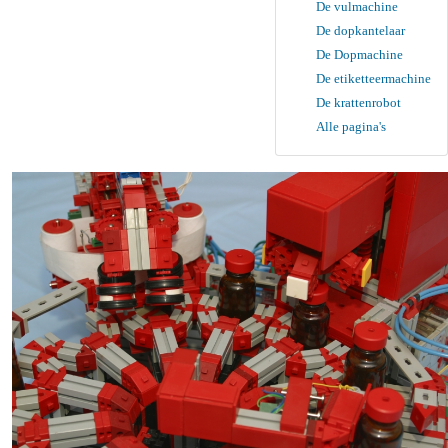
De vulmachine
De dopkantelaar
De Dopmachine
De etiketteermachine
De krattenrobot
Alle pagina's