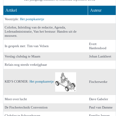
Artikel
Auteur
Voorzijde:
Het pompkarretje
Colofon, Inleiding van de redactie, Agenda,
Ledenadministratie, Van het bestuur: Handen uit de
mouwen.
Evert
In gesprek met: Tim van Velsen
Hardendood
Verslag clubdag te Maarn
Johan Lankheet
Relais nog steeds verkrijgbaar
KID’S CORNER:
Het pompkarretje
Fischerwerke
Meer over lucht
Dave Gabeler
De Fischertechnik Convention
Paul van Damme
Clubdag te Schoonhoven
Familie Jansen