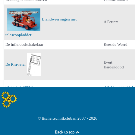
Brandweerwagen met
A.Pettera
telescoopladder
De infraroodschakelaar
Kees de Weerd
Evert
De Rrrr-ratel
Hardendood
Clubblad 2002-2
Clubblad 2002-4
© fischertechnikclub.nl 2007 - 2026
Back to top