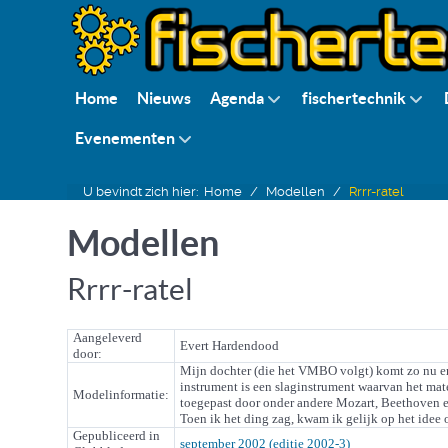
Home
Nieuws
Agenda
fischertechnik
Evenementen
U bevindt zich hier:
Home
Modellen
Rrrr-ratel
Modellen
Rrrr-ratel
Aangeleverd
Evert Hardendood
door:
Mijn dochter (die het VMBO volgt) komt zo nu en
instrument is een slaginstrument waarvan het mat
Modelinformatie:
toegepast door onder andere Mozart, Beethoven en 
Toen ik het ding zag, kwam ik gelijk op het idee 
Gepubliceerd in
september 2002 (editie 2002-3)