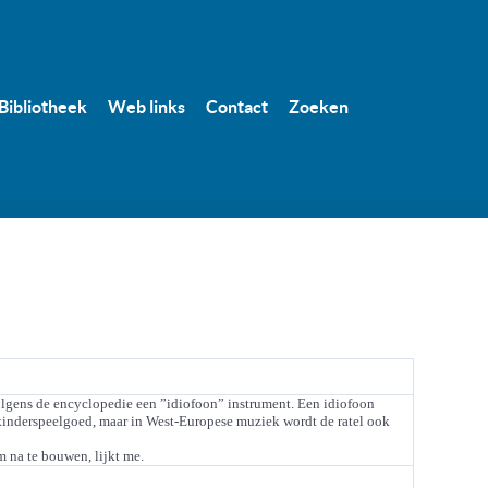
Bibliotheek
Web links
Contact
Zoeken
lgens de encyclopedie een ”idiofoon” instrument. Een idiofoon
s kinderspeelgoed, maar in West-Europese muziek wordt de ratel ook
m na te bouwen, lijkt me.