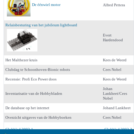
De éénwiel motor
Alfred Pettera
Relaisbesturing van het jubileum lightboard
Evert
Hardendood
Het Malthezer kruis
Kees de Weerd
Clubdag te Schoonhoven-Bionic robots
Cees Nobel
Recensie: Profi Eco Power doos
Kees de Weerd
Johan
Inventarisatie van de Hobbybladen
Lankheet/Cees
Nobel
De database op het internet
Johand Lankheet
Overzicht uitgaves van de Hobbyboeken
Cees Nobel
Clubblad 2002-1
Clubblad 2002-3