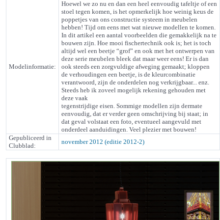
Hoewel we zo nu en dan een heel eenvoudig tafeltje of een
stoel tegen komen, is het opmerkelijk hoe weinig keus de
poppetjes van ons constructie systeem in meubelen
hebben! Tijd om eens met wat nieuwe modellen te komen.
In dit artikel een aantal voorbeelden die gemakkelijk na te
bouwen zijn. Hoe mooi fischertechnik ook is; het is toch
altijd wel een beetje “grof” en ook met het ontwerpen van
deze serie meubelen bleek dat maar weer eens! Er is dan
Modelinformatie:
ook steeds een zorgvuldige afweging gemaakt; kloppen
de verhoudingen een beetje, is de kleurcombinatie
verantwoord, zijn de onderdelen nog verkrijgbaar... enz.
Steeds heb ik zoveel mogelijk rekening gehouden met
deze vaak
tegenstrijdige eisen. Sommige modellen zijn dermate
eenvoudig, dat er verder geen omschrijving bij staat; in
dat geval volstaat een foto, eventueel aangevuld met
onderdeel aanduidingen. Veel plezier met bouwen!
Gepubliceerd in
november 2012 (editie 2012-2)
Clubblad: