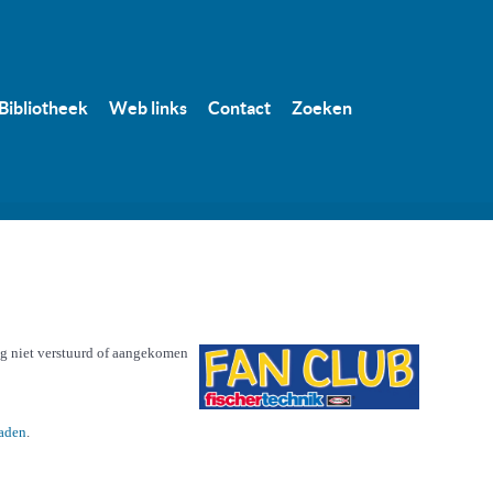
Bibliotheek
Web links
Contact
Zoeken
og niet verstuurd of aangekomen
oaden
.