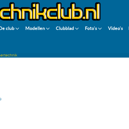
De club
Modellen
Clubblad
Foto's
Video's
hertechnik
9