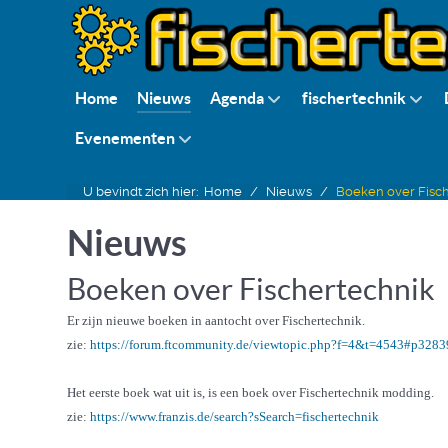
Home
Nieuws
Agenda
fischertechnik
Evenementen
U bevindt zich hier:
Home
Nieuws
Boeken over Fisc
Nieuws
Boeken over Fischertechnik
Er zijn nieuwe boeken in aantocht over Fischertechnik.
zie:
https://forum.ftcommunity.de/viewtopic.php?f=4&t=4543#p3283
Het eerste boek wat uit is, is een boek over Fischertechnik modding.
zie:
https://www.franzis.de/search?sSearch=fischertechnik