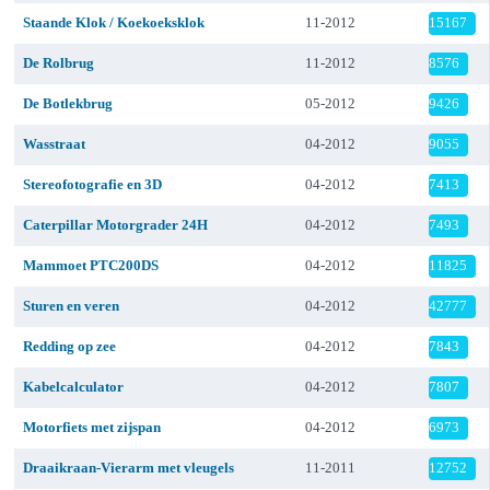
Staande Klok / Koekoeksklok
11-2012
15167
De Rolbrug
11-2012
8576
De Botlekbrug
05-2012
9426
Wasstraat
04-2012
9055
Stereofotografie en 3D
04-2012
7413
Caterpillar Motorgrader 24H
04-2012
7493
Mammoet PTC200DS
04-2012
11825
Sturen en veren
04-2012
42777
Redding op zee
04-2012
7843
Kabelcalculator
04-2012
7807
Motorfiets met zijspan
04-2012
6973
Draaikraan-Vierarm met vleugels
11-2011
12752