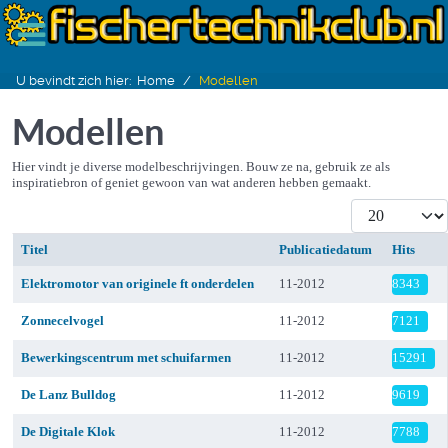
U bevindt zich hier:
Home
Modellen
Modellen
Hier vindt je diverse modelbeschrijvingen. Bouw ze na, gebruik ze als
inspiratiebron of geniet gewoon van wat anderen hebben gemaakt.
Toon #
Titel
Publicatiedatum
Hits
Artikelen
Elektromotor van originele ft onderdelen
11-2012
8343
Zonnecelvogel
11-2012
7121
Bewerkingscentrum met schuifarmen
11-2012
15291
De Lanz Bulldog
11-2012
9619
De Digitale Klok
11-2012
7788