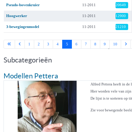
Pseudo-bovenkruier
11-2011
20649
Hoogwerker
11-2011
12900
3-bewegingenmodel
11-2011
21210
1
2
3
4
5
6
7
8
9
10
Pagina 5 van 14
Subcategorieën
Modellen Pettera
Alfred Pettera heeft in d
Hier worden vele van zijn
De lijst is te sorteren op
Zie voor bewegende beel