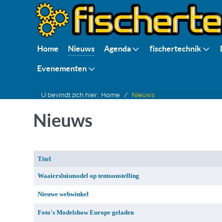
Home
Nieuws
Agenda
fischertechnik
Evenementen
U bevindt zich hier:
Home
Nieuws
Nieuws
Titel
Artikelen
Waaiersluismodel op tentoonstelling
Nieuwe webwinkel
Foto's Modelshow Europe geladen