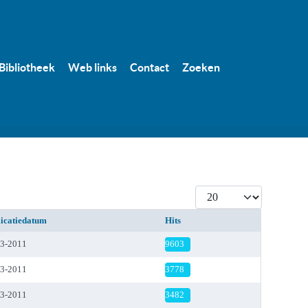
Bibliotheek
Web links
Contact
Zoeken
Toon #
icatiedatum
Hits
03-2011
9603
03-2011
3778
03-2011
3482