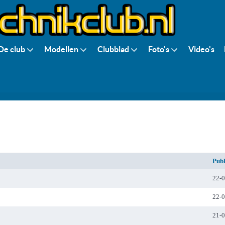
De club
Modellen
Clubblad
Foto's
Video's
Publ
22-
22-
21-