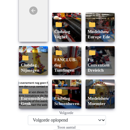
Clubdag
Modelshow
Veghel
Europe Ede
FANCLUB-
ftc
Clubdag
dag
Convention
Nijmegen
Tumlingen
Dreieich
Euromodelbouw
Clubdag
Modelshow
Genk
Schoonhoven
Muenster
Volgorde
Toon aantal