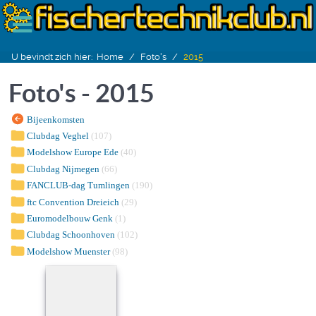
U bevindt zich hier:
Home
Foto's
2015
Foto's - 2015
Bijeenkomsten
Clubdag Veghel
(107)
Modelshow Europe Ede
(40)
Clubdag Nijmegen
(66)
FANCLUB-dag Tumlingen
(190)
ftc Convention Dreieich
(29)
Euromodelbouw Genk
(1)
Clubdag Schoonhoven
(102)
Modelshow Muenster
(98)