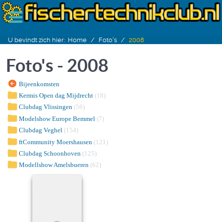
U bevindt zich hier:
Home
Foto's
2008
Foto's - 2008
Bijeenkomsten
Kermis Open dag Mijdrecht
(18)
Clubdag Vlissingen
(56)
Modelshow Europe Bemmel
(7)
Clubdag Veghel
(154)
ftCommunity Moershausen
(121)
Clubdag Schoonhoven
(125)
Modellshow Amelsbueren
(62)