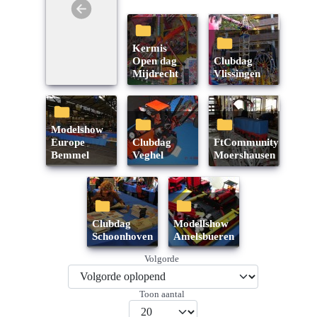
Kermis
Open dag
Clubdag
Mijdrecht
Vlissingen
Modelshow
Europe
Clubdag
ftCommunity
Bemmel
Veghel
Moershausen
Clubdag
Modellshow
Schoonhoven
Amelsbueren
Volgorde
Toon aantal