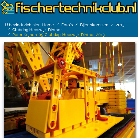
U bevindt zich hier:
Home
Foto's
Bijeenkomsten
2013
Clubdag Heeswijk-Dinther
Peter-Krijnen-05-Clubdag-Heeswijk-Dinther-2013